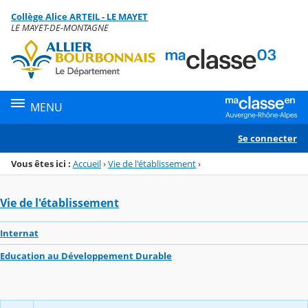
Panneau de gestion des cookies
Collège Alice ARTEIL - LE MAYET
Menu de la rubrique
Contenu
LE MAYET-DE-MONTAGNE
MENU
Se connecter
Vous êtes ici :
Accueil
›
Vie de l'établissement
›
Vie de l'établissement
Internat
Education au Développement Durable