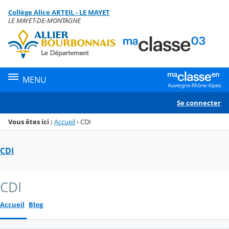
Panneau de gestion des cookies
Collège Alice ARTEIL - LE MAYET
Menu de la rubrique
Contenu
LE MAYET-DE-MONTAGNE
MENU
Se connecter
Vous êtes ici :
Accueil
›
CDI
CDI
CDI
Accueil
Blog