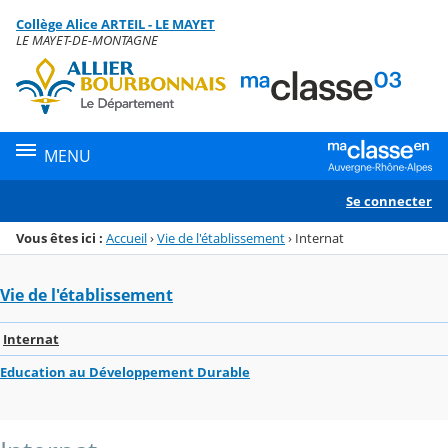
Panneau de gestion des cookies
Collège Alice ARTEIL - LE MAYET
Menu de la rubrique
Contenu
LE MAYET-DE-MONTAGNE
MENU
Se connecter
Vous êtes ici :
Accueil
›
Vie de l'établissement
›
Internat
Vie de l'établissement
Internat
Education au Développement Durable