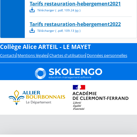
Tarifs restauration-hebergement2021
Télécharger
( .
pdf
,
109.24
ko
)
Tarifs restauration-hebergement2022
Télécharger
( .
pdf
,
109.13
ko
)
Collège Alice ARTEIL - LE MAYET
Contacts
Mentions légales
Chartes d'utilisation
Données personnelles