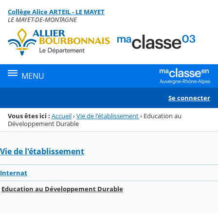
Panneau de gestion des cookies
Collège Alice ARTEIL - LE MAYET
Menu de la rubrique
Contenu
LE MAYET-DE-MONTAGNE
MENU
Se connecter
Vous êtes ici :
Accueil
›
Vie de l'établissement
›
Education au
Développement Durable
Vie de l'établissement
Internat
Education au Développement Durable