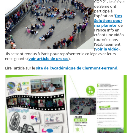
COP 21, les élèves
de 3ème ont
participé à
l'opération '
Des
Solutions pour
ma planète
' de
France Info en
créant une vidéo
tournée dans
l'établissement
(
voir la vidéo
).
Ils se sont rendus à Paris pour représenter le collège avec leurs
enseignants (
voir article de presse
).
Lire l'article sur le
site de l'Académique de Clermont-Ferrand
.