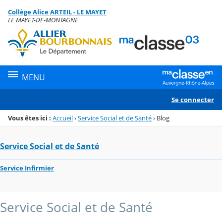
Panneau de gestion des cookies
Collège Alice ARTEIL - LE MAYET
Menu de la rubrique
Contenu
LE MAYET-DE-MONTAGNE
MENU
Se connecter
Vous êtes ici :
Accueil
›
Service Social et de Santé
›
Blog
Service Social et de Santé
Service Infirmier
Service Social et de Santé