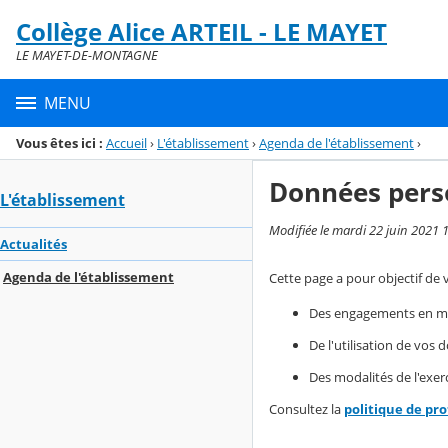
Panneau de gestion des cookies
Collège Alice ARTEIL - LE MAYET
Menu de la rubrique
Contenu
LE MAYET-DE-MONTAGNE
MENU
Vous êtes ici :
Accueil
›
L'établissement
›
Agenda de l'établissement
›
Données pers
L'établissement
Modifiée le mardi 22 juin 2021 
Actualités
Agenda de l'établissement
Cette page a pour objectif de 
Des engagements en mat
De l'utilisation de vos
Des modalités de l'exerc
Consultez la
politique de pr