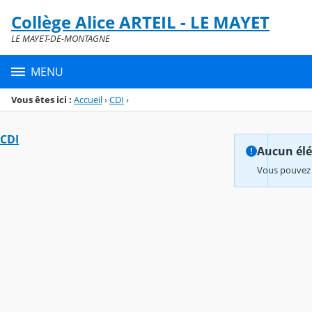
Panneau de gestion des cookies
Collège Alice ARTEIL - LE MAYET
Menu de la rubrique
Contenu
LE MAYET-DE-MONTAGNE
MENU
Vous êtes ici :
Accueil
›
CDI
›
CDI
Aucun élém
Vous pouvez 