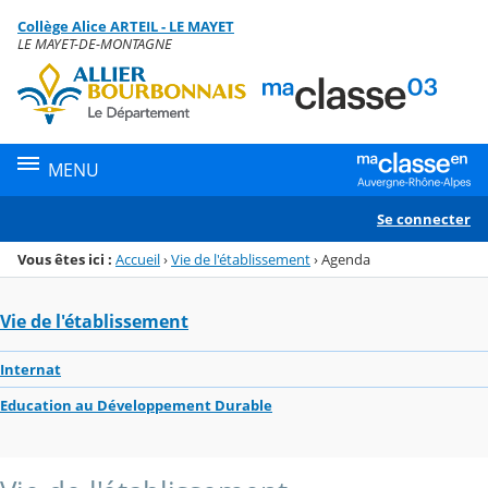
Panneau de gestion des cookies
Collège Alice ARTEIL - LE MAYET
Menu de la rubrique
Contenu
LE MAYET-DE-MONTAGNE
MENU
Se connecter
Vous êtes ici :
Accueil
›
Vie de l'établissement
›
Agenda
Vie de l'établissement
Internat
Education au Développement Durable