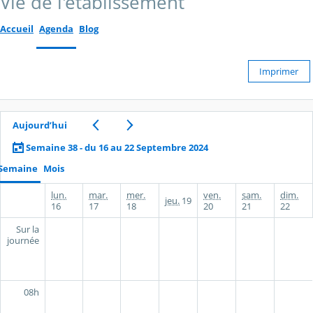
Vie de l'établissement
Accueil
Agenda
Blog
Imprimer
Aujourd’hui
Semaine 38 - du 16 au 22 Septembre 2024
Semaine
Mois
lun.
mar.
mer.
ven.
sam.
dim.
jeu.
19
16
17
18
20
21
22
Sur la
journée
08h