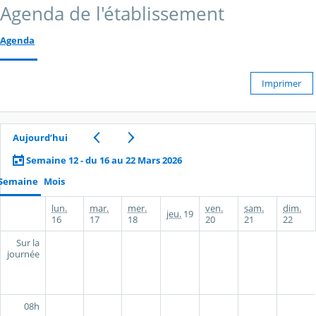
Agenda de l'établissement
Agenda
Imprimer
Aujourd’hui
Semaine 12 - du 16 au 22 Mars 2026
Semaine
Mois
lun.
mar.
mer.
ven.
sam.
dim.
jeu.
19
16
17
18
20
21
22
Sur la
journée
08h