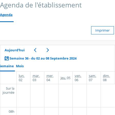
Agenda de l'établissement
Agenda
Imprimer
Aujourd’hui
Semaine 36 - du 02 au 08 Septembre 2024
Semaine
Mois
lun.
mar.
mer.
ven.
sam.
dim.
jeu.
05
02
03
04
06
07
08
Sur la
journée
08h